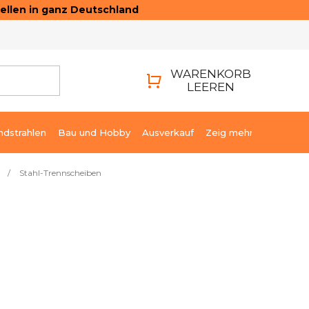
ellen in ganz Deutschland
ONTAKTE
LOGIN
WARENKORB
LEEREN
WARENKORB
ndstrahlen
Bau und Hobby
Ausverkauf
Zeig mehr
/
Stahl-Trennscheiben
7,06 €