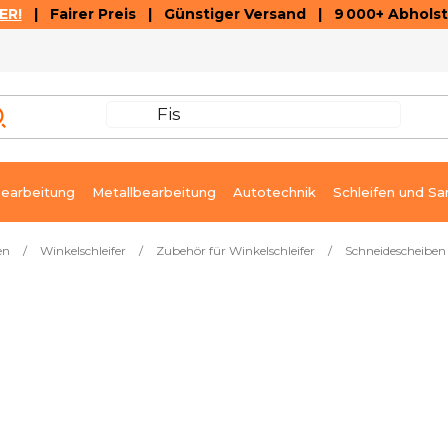
ER!
| Fairer Preis | Günstiger Versand | 9 000+ Abholst
AUSVERKAUF
ARTIKEL UND VIDEOREZENSIONEN
K
earbeitung
Metallbearbeitung
Autotechnik
Schleifen und Sa
en
/
Winkelschleifer
/
Zubehör für Winkelschleifer
/
Schneidescheiben
Stück, 125 × 1,2 × 22,2 mm
Sofort lieferbar