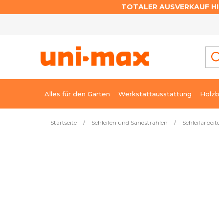
TOTALER AUSVERKAUF HI
Zum
Inhalt
springen
Alles für den Garten
Werkstattausstattung
Holzb
Startseite
/
Schleifen und Sandstrahlen
/
Schleifarbeit
Meistverkauft
Trennscheiben aus Metall, 10 