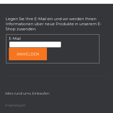
F
u
ß
Legen Sie Ihre E-Mail ein und wir werden Ihnen
Informationen über neue Produkte in unserem E-
z
Shop zusenden.
e
i
E-Mail
l
e
ANMELDEN
Alles rund ums Einkaufen
Impressum