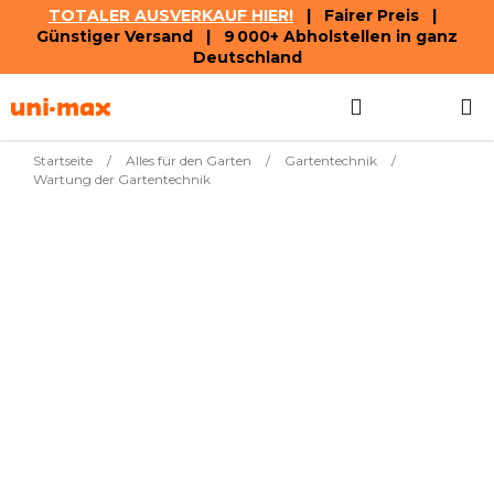
TOTALER AUSVERKAUF HIER!
| Fairer Preis |
Günstiger Versand | 9 000+ Abholstellen in ganz
Deutschland
Zum
Suchen
WAREN
Inhalt
springen
Startseite
/
Alles für den Garten
/
Gartentechnik
/
Wartung der Gartentechnik