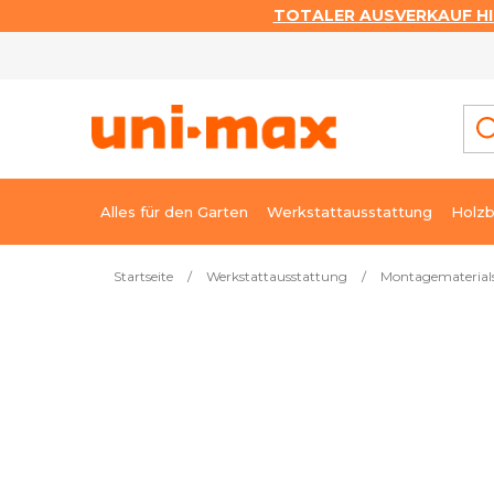
TOTALER AUSVERKAUF HI
Zum
Inhalt
springen
Alles für den Garten
Werkstattausstattung
Holzb
Startseite
/
Werkstattausstattung
/
Montagematerial
Meistverkauft
Reparaturband 72 mm × 50 