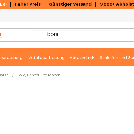
ER!
| Fairer Preis | Günstiger Versand | 9 000+ Abholst
AUSVERKAUF
ARTIKEL UND VIDEOREZENSIONEN
K
earbeitung
Metallbearbeitung
Autotechnik
Schleifen und Sa
sätze
/
Folie, Bänder und Planen
m schwarz Fixman
Sofort lieferbar