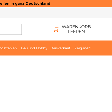
ellen in ganz Deutschland
ONTAKTE
LOGIN
WARENKORB
LEEREN
WARENKORB
ndstrahlen
Bau und Hobby
Ausverkauf
Zeig mehr
4 €