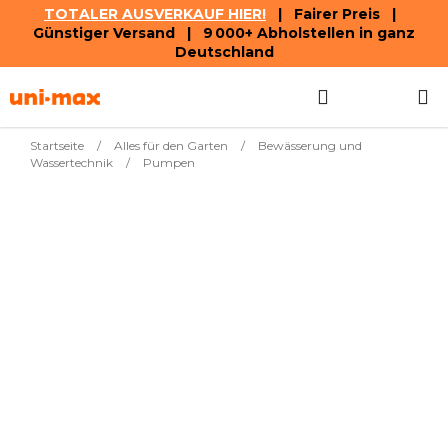
TOTALER AUSVERKAUF HIER!
| Fairer Preis |
Günstiger Versand | 9 000+ Abholstellen in ganz
Deutschland
Zum
Suchen
WAREN
Inhalt
springen
Startseite
/
Alles für den Garten
/
Bewässerung und
Wassertechnik
/
Pumpen