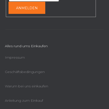
l
r
L
e
ANMELDEN
i
s
t
e
Alles rund ums Einkaufen
Impressum
Geschäftsbedingungen
Warum bei uns einkaufen
Anleitung zum Einkauf