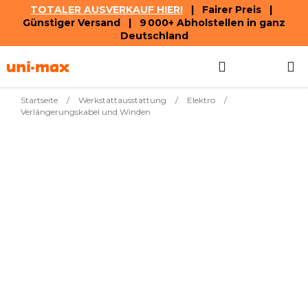
TOTALER AUSVERKAUF HIER!
| Fairer Preis |
Günstiger Versand | 9 000+ Abholstellen in ganz
Deutschland
Zum
Suchen
WAREN
Inhalt
springen
Startseite
/
Werkstattausstattung
/
Elektro
/
Verlängerungskabel und Winden
Meistverkauft