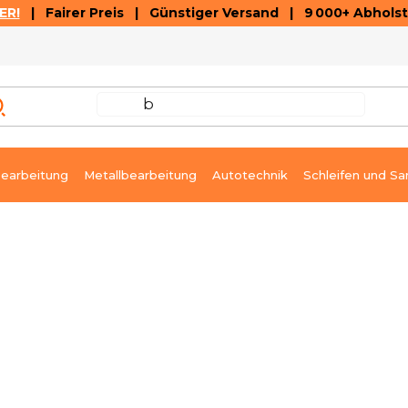
ER!
| Fairer Preis | Günstiger Versand | 9 000+ Abholst
AUSVERKAUF
ARTIKEL UND VIDEOREZENSIONEN
K
earbeitung
Metallbearbeitung
Autotechnik
Schleifen und Sa