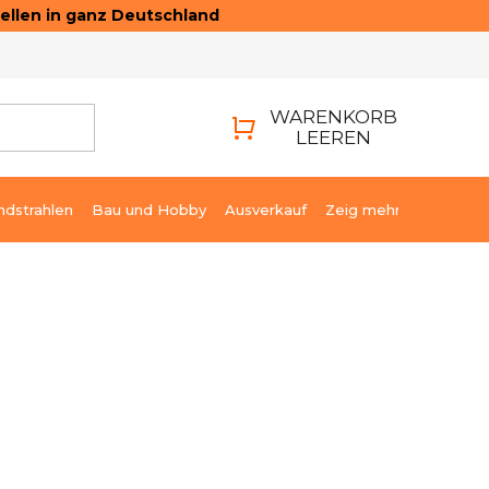
ellen in ganz Deutschland
ONTAKTE
LOGIN
WARENKORB
LEEREN
WARENKORB
ndstrahlen
Bau und Hobby
Ausverkauf
Zeig mehr