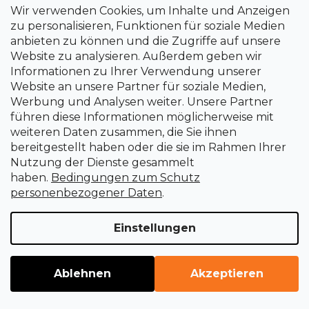
Wir verwenden Cookies, um Inhalte und Anzeigen
zu personalisieren, Funktionen für soziale Medien
anbieten zu können und die Zugriffe auf unsere
WEITERE 9 LADEN
Website zu analysieren. Außerdem geben wir
P
Informationen zu Ihrer Verwendung unserer
1
a
2
Website an unsere Partner für soziale Medien,
g
S
Werbung und Analysen weiter. Unsere Partner
i
30
Artikel insgesamt
t
führen diese Informationen möglicherweise mit
n
e
weiteren Daten zusammen, die Sie ihnen
i
NACH OBEN
u
bereitgestellt haben oder die sie im Rahmen Ihrer
e
e
r
Nutzung der Dienste gesammelt
r
u
haben.
Bedingungen zum Schutz
e
n
personenbezogener Daten
.
g
l
e
Einstellungen
m
e
n
Ablehnen
Akzeptieren
t
F
e
u