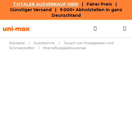
TOTALER AUSVERKAUF HIER!
| Fairer Preis |
Günstiger Versand | 9 000+ Abholstellen in ganz
Deutschland
Zum
Suchen
WAREN
Inhalt
springen
Startseite
/
Autotechnik
/
Tausch von Flüssigkeiten und
Schmierstoffen
/
Bremsflüssigkeitswechsel
Meistverkauft