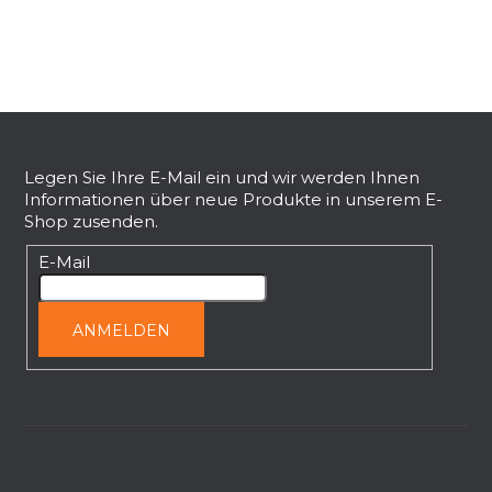
e
r
e
l
e
F
m
e
u
n
ß
Legen Sie Ihre E-Mail ein und wir werden Ihnen
t
Informationen über neue Produkte in unserem E-
z
e
Shop zusenden.
e
d
i
E-Mail
e
l
r
L
e
ANMELDEN
i
s
t
e