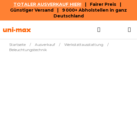
TOTALER AUSVERKAUF HIER!
| Fairer Preis |
Günstiger Versand | 9 000+ Abholstellen in ganz
Deutschland
Zum
Suchen
WAREN
Inhalt
springen
Startseite
/
Ausverkauf
/
Werkstattausstattung
/
Beleuchtungstechnik
Meistverkauft