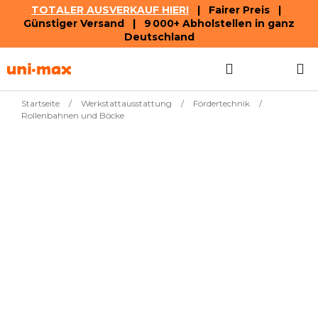
TOTALER AUSVERKAUF HIER!
| Fairer Preis |
Günstiger Versand | 9 000+ Abholstellen in ganz
Deutschland
Zum
Suchen
WAREN
Inhalt
springen
Startseite
/
Werkstattausstattung
/
Fördertechnik
/
Rollenbahnen und Böcke
Meistverkauft