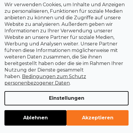
Wir verwenden Cookies, um Inhalte und Anzeigen
zu personalisieren, Funktionen für soziale Medien
Auf Anfrage
anbieten zu können und die Zugriffe auf unsere
Website zu analysieren. Außerdem geben wir
316,73 €
Informationen zu Ihrer Verwendung unserer
Website an unsere Partner für soziale Medien,
Werbung und Analysen weiter. Unsere Partner
führen diese Informationen möglicherweise mit
weiteren Daten zusammen, die Sie ihnen
bereitgestellt haben oder die sie im Rahmen Ihrer
Nutzung der Dienste gesammelt
haben.
Bedingungen zum Schutz
WEITERE 4 LADEN
personenbezogener Daten
.
P
1
a
2
Einstellungen
g
S
i
25
Artikel insgesamt
t
n
e
i
NACH OBEN
Ablehnen
Akzeptieren
u
e
e
r
r
u