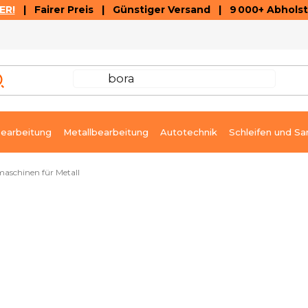
ER!
| Fairer Preis | Günstiger Versand | 9 000+ Abholst
AUSVERKAUF
ARTIKEL UND VIDEOREZENSIONEN
K
earbeitung
Metallbearbeitung
Autotechnik
Schleifen und Sa
aschinen für Metall