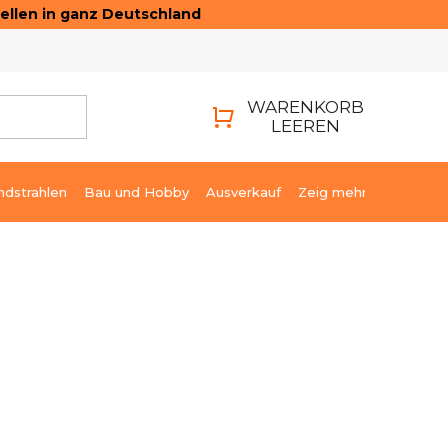
ellen in ganz Deutschland
ONTAKTE
LOGIN
WARENKORB
LEEREN
WARENKORB
ndstrahlen
Bau und Hobby
Ausverkauf
Zeig mehr