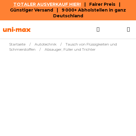
TOTALER AUSVERKAUF HIER!
| Fairer Preis |
Günstiger Versand | 9 000+ Abholstellen in ganz
Deutschland
Zum
Suchen
WAREN
Inhalt
springen
Startseite
/
Autotechnik
/
Tausch von Flüssigkeiten und
Schmierstoffen
/
Absauger, Füller und Trichter
Meistverkauft