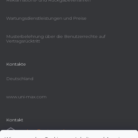
Reklamations- und Rückgabeverfahren
Wartungsdienstleistungen und Preise
Musterbelehrung über die Benutzerrechte auf
Vertragsrücktritt
Kontakte
Deutschland
www.uni-max.com
Kontakt
e-shop
@
uni-max.de