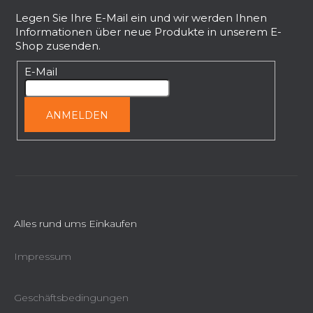
u
n
ß
Legen Sie Ihre E-Mail ein und wir werden Ihnen
t
Informationen über neue Produkte in unserem E-
z
e
Shop zusenden.
e
d
i
E-Mail
e
l
r
L
e
ANMELDEN
i
s
t
e
Alles rund ums Einkaufen
Impressum
Geschäftsbedingungen