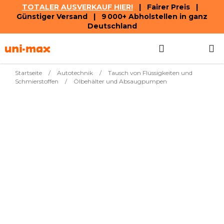
TOTALER AUSVERKAUF HIER!
| Fairer Preis |
Günstiger Versand | 9 000+ Abholstellen in ganz
Deutschland
Zum
Suchen
WAREN
Inhalt
springen
Startseite
/
Autotechnik
/
Tausch von Flüssigkeiten und
Schmierstoffen
/
Ölbehälter und Absaugpumpen
Meistverkauft