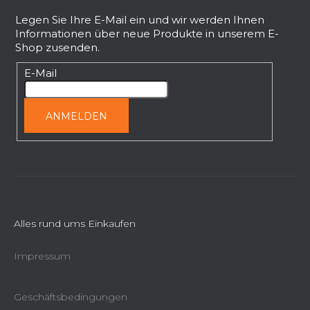
e
u
n
ß
Legen Sie Ihre E-Mail ein und wir werden Ihnen
t
Informationen über neue Produkte in unserem E-
z
e
Shop zusenden.
e
d
i
E-Mail
e
l
r
L
e
ANMELDEN
i
s
t
e
Alles rund ums Einkaufen
Impressum
Geschäftsbedingungen