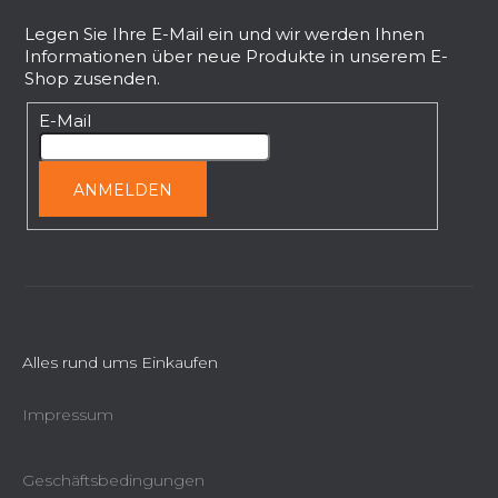
u
ß
Legen Sie Ihre E-Mail ein und wir werden Ihnen
Informationen über neue Produkte in unserem E-
z
Shop zusenden.
e
i
E-Mail
l
e
ANMELDEN
Alles rund ums Einkaufen
Impressum
Geschäftsbedingungen