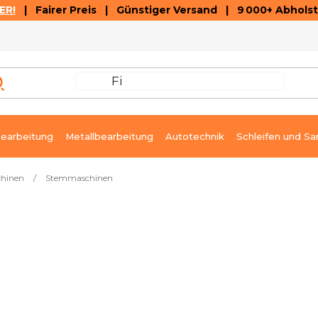
ER!
| Fairer Preis | Günstiger Versand | 9 000+ Abholst
AUSVERKAUF
ARTIKEL UND VIDEOREZENSIONEN
K
earbeitung
Metallbearbeitung
Autotechnik
Schleifen und Sa
chinen
/
Stemmaschinen
eferbar