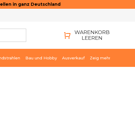
ellen in ganz Deutschland
ONTAKTE
LOGIN
WARENKORB
LEEREN
WARENKORB
ndstrahlen
Bau und Hobby
Ausverkauf
Zeig mehr
265,81 €