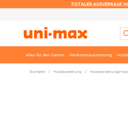
TOTALER AUSVERKAUF HI
Zum
Inhalt
springen
Alles für den Garten
Werkstattausstattung
Holzb
Startseite
/
Holzbearbeitung
/
Holzbearbeitungsmas
Meistverkauft
Stemmaschine HM
Sofort li