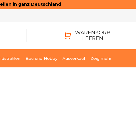
ellen in ganz Deutschland
ONTAKTE
LOGIN
WARENKORB
LEEREN
WARENKORB
ndstrahlen
Bau und Hobby
Ausverkauf
Zeig mehr