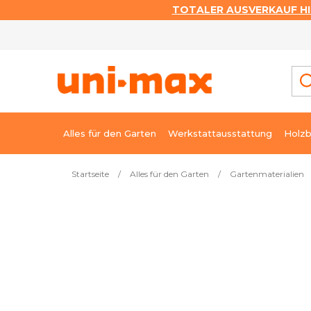
TOTALER AUSVERKAUF HI
Zum
Inhalt
springen
Alles für den Garten
Werkstattausstattung
Holzb
Startseite
/
Alles für den Garten
/
Gartenmaterialien