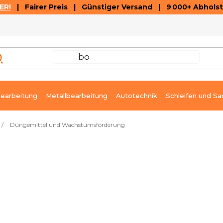
ER!
| Fairer Preis | Günstiger Versand | 9 000+ Abholst
AUSVERKAUF
ARTIKEL UND VIDEOREZENSIONEN
K
earbeitung
Metallbearbeitung
Autotechnik
Schleifen und Sa
/
Düngemittel und Wachstumsförderung