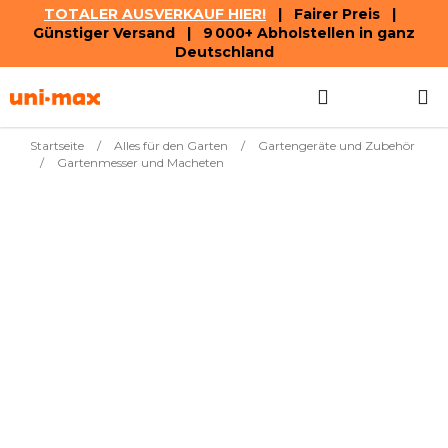
TOTALER AUSVERKAUF HIER!
| Fairer Preis |
Günstiger Versand | 9 000+ Abholstellen in ganz
Deutschland
Zum
Suchen
WAREN
Inhalt
springen
Startseite
/
Alles für den Garten
/
Gartengeräte und Zubehör
/
Gartenmesser und Macheten
Meistverkauft