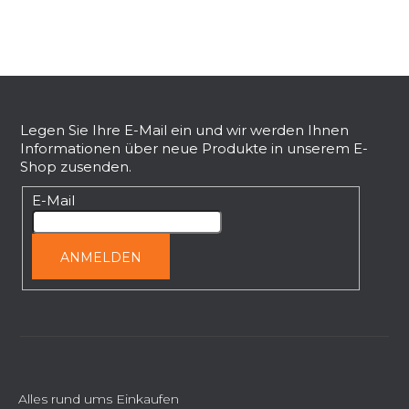
r
e
l
e
F
m
e
u
n
ß
Legen Sie Ihre E-Mail ein und wir werden Ihnen
t
Informationen über neue Produkte in unserem E-
z
e
Shop zusenden.
e
d
i
E-Mail
e
l
r
L
e
ANMELDEN
i
s
t
e
Alles rund ums Einkaufen