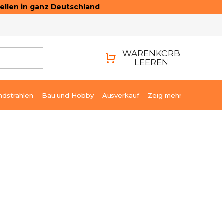
ellen in ganz Deutschland
ONTAKTE
LOGIN
WARENKORB
LEEREN
WARENKORB
ndstrahlen
Bau und Hobby
Ausverkauf
Zeig mehr
48,19 €