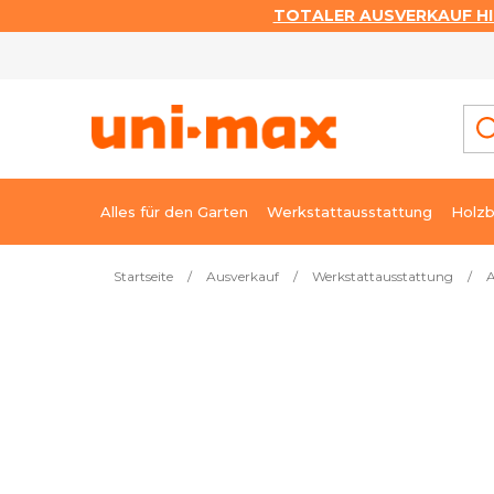
TOTALER AUSVERKAUF HI
Zum
Inhalt
springen
Alles für den Garten
Werkstattausstattung
Holzb
Startseite
/
Ausverkauf
/
Werkstattausstattung
/
A
Meistverkauft
Akku Li-Ion 18 V - 1,5 Ah GMC