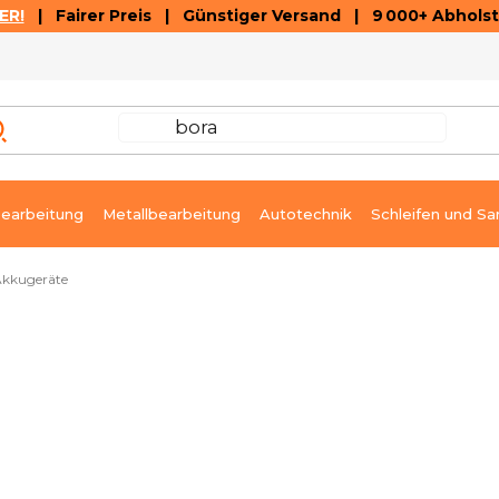
ER!
| Fairer Preis | Günstiger Versand | 9 000+ Abholst
AUSVERKAUF
ARTIKEL UND VIDEOREZENSIONEN
K
earbeitung
Metallbearbeitung
Autotechnik
Schleifen und Sa
kkugeräte
Sofort lieferbar