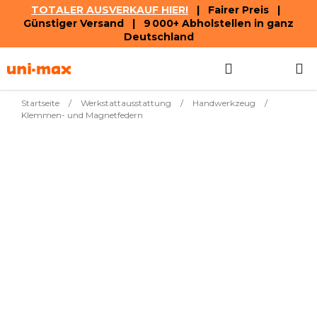
TOTALER AUSVERKAUF HIER!
| Fairer Preis |
Günstiger Versand | 9 000+ Abholstellen in ganz
Deutschland
Zum
Suchen
WAREN
Inhalt
springen
Startseite
/
Werkstattausstattung
/
Handwerkzeug
/
Klemmen- und Magnetfedern
Meistverkauft