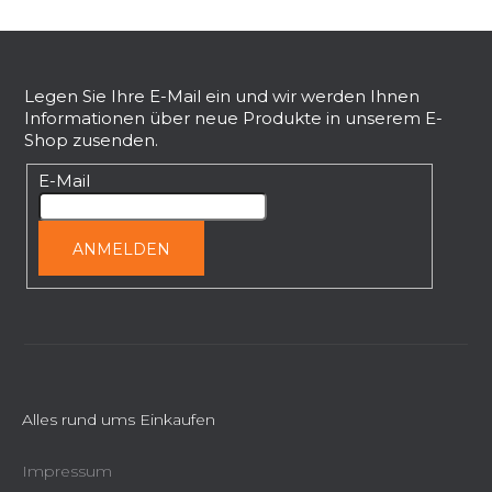
e
F
m
e
u
n
ß
Legen Sie Ihre E-Mail ein und wir werden Ihnen
t
Informationen über neue Produkte in unserem E-
z
e
Shop zusenden.
e
d
i
E-Mail
e
l
r
L
e
ANMELDEN
i
s
t
e
Alles rund ums Einkaufen
Impressum