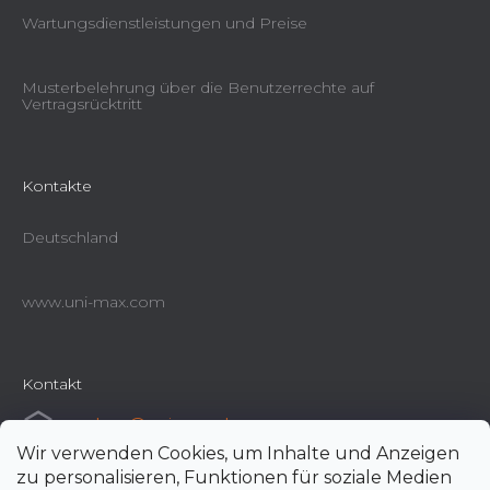
Wartungsdienstleistungen und Preise
Musterbelehrung über die Benutzerrechte auf
Vertragsrücktritt
Kontakte
Deutschland
www.uni-max.com
Kontakt
e-shop
@
uni-max.de
Wir verwenden Cookies, um Inhalte und Anzeigen
+420 266 190 190
zu personalisieren, Funktionen für soziale Medien