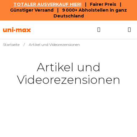
TOTALER AUSVERKAUF HIER!
| Fairer Preis |
Günstiger Versand | 9 000+ Abholstellen in ganz
Deutschland
Zum
Suchen
WAREN
Inhalt
springen
Startseite
/
Artikel und Videorezensionen
Artikel und
Videorezensionen