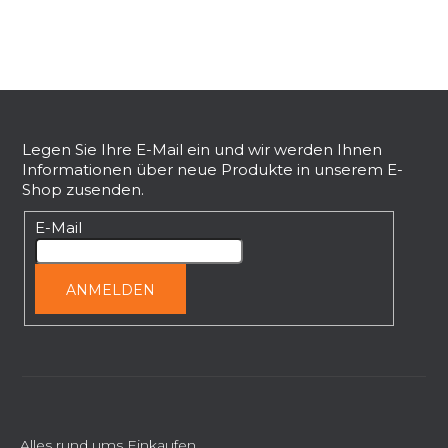
F
u
ß
Legen Sie Ihre E-Mail ein und wir werden Ihnen
Informationen über neue Produkte in unserem E-
z
Shop zusenden.
e
i
E-Mail
l
e
ANMELDEN
Alles rund ums Einkaufen