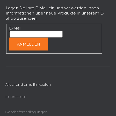
u
ß
Legen Sie Ihre E-Mail ein und wir werden Ihnen
Informationen über neue Produkte in unserem E-
z
Shop zusenden.
e
i
E-Mail
l
e
ANMELDEN
Alles rund ums Einkaufen
Impressum
Geschäftsbedingungen