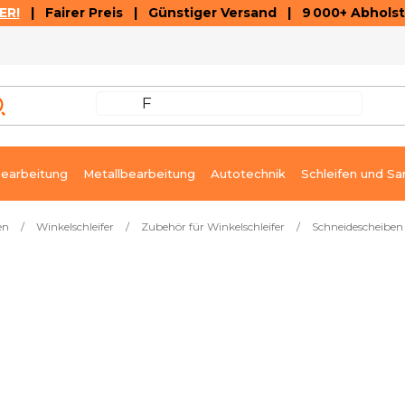
ER!
| Fairer Preis | Günstiger Versand | 9 000+ Abholst
AUSVERKAUF
ARTIKEL UND VIDEOREZENSIONEN
K
earbeitung
Metallbearbeitung
Autotechnik
Schleifen und Sa
en
/
Winkelschleifer
/
Zubehör für Winkelschleifer
/
Schneidescheiben