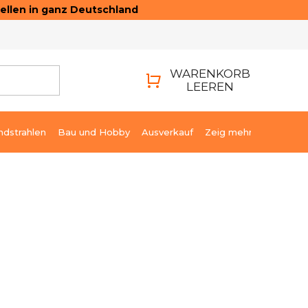
ellen in ganz Deutschland
ONTAKTE
LOGIN
WARENKORB
LEEREN
WARENKORB
ndstrahlen
Bau und Hobby
Ausverkauf
Zeig mehr