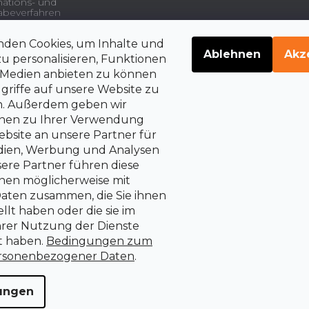
ations- und
beverfahren
nden Cookies, um Inhalte und
gsdienstleistungen und
Ablehnen
Akz
u personalisieren, Funktionen
e Medien anbieten zu können
griffe auf unsere Website zu
en. Außerdem geben wir
belehrung über die
rrechte auf Vertragsrücktritt
onen zu Ihrer Verwendung
bsite an unsere Partner für
edien, Werbung und Analysen
sere Partner führen diese
nen möglicherweise mit
aten zusammen, die Sie ihnen
llt haben oder die sie im
rer Nutzung der Dienste
 haben.
Bedingungen zum
rsonenbezogener Daten
.
lungen
alten.
Cookie-Einstellungen ändern