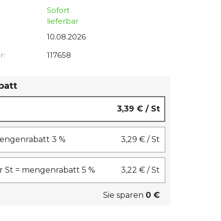
Sofort
lieferbar
10.08.2026
r:
117658
batt
3,39 €
/ St
 mengenrabatt 3 %
3,29 €
/ St
 St = mengenrabatt 5 %
3,22 €
/ St
Sie sparen
0 €