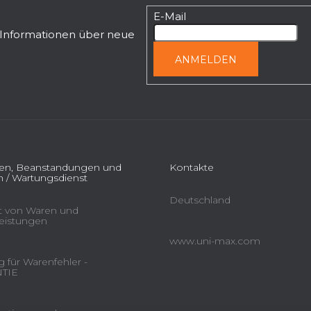
E-Mail
n Informationen über neue
ANMELDEN
ien, Beanstandungen und
Kontakte
 / Wartungsdienst
Deutschland
ät von Waren und
leistungen
www.uni-max.com
 für Warenfehler -
TIE