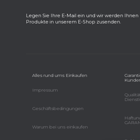
ß
z
Legen Sie Ihre E-Mail ein und wir werden Ihne
e
Produkte in unserem E-Shop zusenden.
i
l
e
Alles rund ums Einkaufen
Garant
Kunden
Impressum
Qualit
Dienst
Geschäftsbedingungen
Haftung
GARAN
Warum bei uns einkaufen