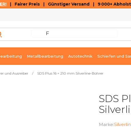
ER!
| Fairer Preis | Günstiger Versand | 9 000+ Abholst
AUSVERKAUF
ARTIKEL UND VIDEOREZENSIONEN
K
earbeitung
Metallbearbeitung
Autotechnik
Schleifen und Sa
er und Ausreiber
/
SDS Plus 16 × 210 mm Silverline-Bohrer
SDS Pl
Silver
Marke:
Silverli