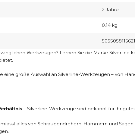
2 Jahre
0.14 kg
505505811562
inglichen Werkzeugen? Lernen Sie die Marke Silverline ken
ietet.
ie eine große Auswahl an Silverline-Werkzeugen – von H
.
erhältnis
– Silverline-Werkzeuge sind bekannt für ihr gute
fasst alles von Schraubendrehern, Hämmern und Sägen bis
gen.