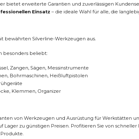
er bietet erweiterte Garantien und zuverlässigen Kundenser
fessionellen Einsatz
– die ideale Wahl für alle, die langl
mit bewährten Silverline-Werkzeugen aus.
n besonders beliebt:
sel, Zangen, Sägen, Messinstrumente
nen, Bohrmaschinen, Heißluftpistolen
rühgeräte
öcke, Klemmen, Organizer
ranten von Werkzeugen und Ausrüstung für Werkstätten und
f Lager zu günstigen Preisen. Profitieren Sie von schnell
 Produkte.