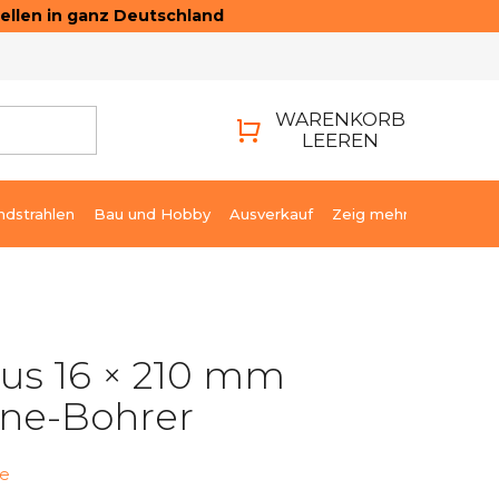
ellen in ganz Deutschland
ONTAKTE
LOGIN
WARENKORB
LEEREN
WARENKORB
ndstrahlen
Bau und Hobby
Ausverkauf
Zeig mehr
us 16 × 210 mm
line-Bohrer
ne