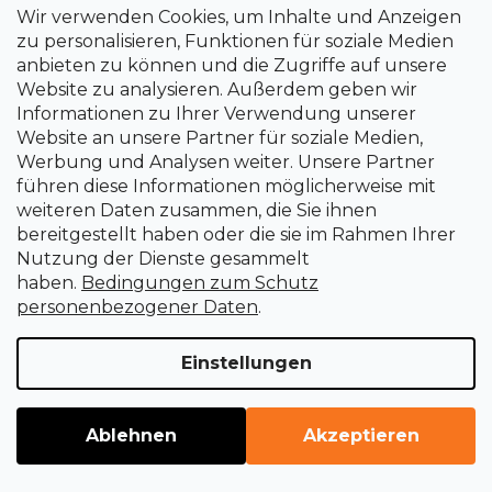
Wir verwenden Cookies, um Inhalte und Anzeigen
zu personalisieren, Funktionen für soziale Medien
Alles rund ums Einkaufen
anbieten zu können und die Zugriffe auf unsere
Website zu analysieren. Außerdem geben wir
Impressum
Informationen zu Ihrer Verwendung unserer
Website an unsere Partner für soziale Medien,
Werbung und Analysen weiter. Unsere Partner
Geschäftsbedingungen
führen diese Informationen möglicherweise mit
weiteren Daten zusammen, die Sie ihnen
bereitgestellt haben oder die sie im Rahmen Ihrer
Warum bei uns einkaufen
Nutzung der Dienste gesammelt
haben.
Bedingungen zum Schutz
Anleitung zum Einkauf
personenbezogener Daten
.
Einstellungen
Lieferbedingungen und - zeiten
Ablehnen
Akzeptieren
Zahlungsbedingungen und - weisen