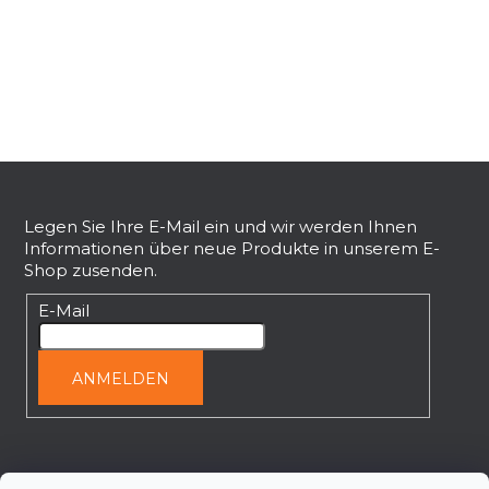
e
u
e
r
e
l
e
F
m
e
u
n
ß
Legen Sie Ihre E-Mail ein und wir werden Ihnen
t
Informationen über neue Produkte in unserem E-
z
e
Shop zusenden.
e
d
i
E-Mail
e
l
r
L
e
ANMELDEN
i
s
t
e