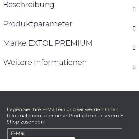
Beschreibung
Produktparameter
Marke
EXTOL PREMIUM
Weitere Informationen
F
u
ß
Legen Sie Ihre E-Mail ein und wir werden Ihnen
Informationen über neue Produkte in unserem E-
z
Shop zusenden.
e
i
E-Mail