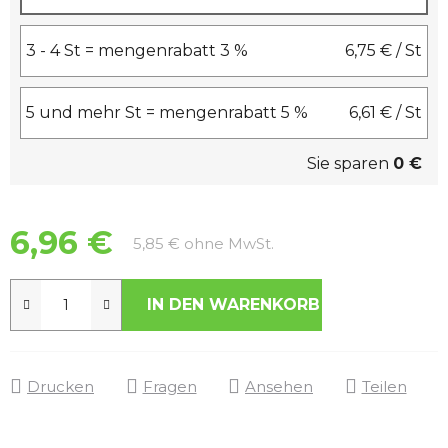
3 - 4 St = mengenrabatt 3 %
6,75 €
/ St
5 und mehr St = mengenrabatt 5 %
6,61 €
/ St
Sie sparen
0 €
6,96 €
Verkaufspreis:
5,85 € ohne MwSt.
IN DEN WARENKORB
Drucken
Fragen
Ansehen
Teilen