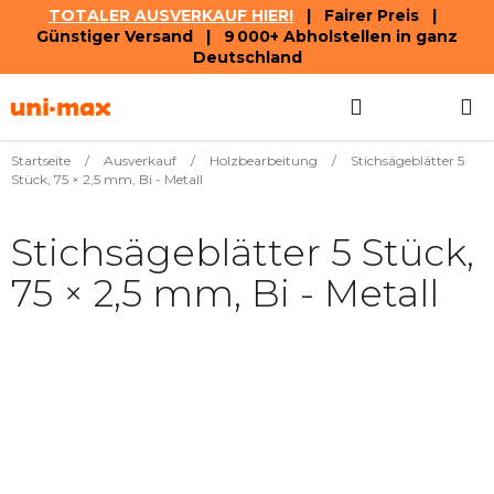
TOTALER AUSVERKAUF HIER!
| Fairer Preis |
Günstiger Versand | 9 000+ Abholstellen in ganz
Deutschland
Zum
Suchen
WAREN
Inhalt
springen
Startseite
/
Ausverkauf
/
Holzbearbeitung
/
Stichsägeblätter 5
Stück, 75 × 2,5 mm, Bi - Metall
Stichsägeblätter 5 Stück,
75 × 2,5 mm, Bi - Metall