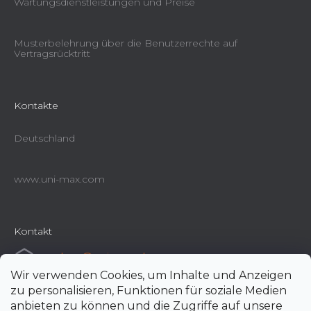
Wartungsdienstleistungen und Preise
Musterbelehrung über die Benutzerrechte auf
Vertragsrücktritt
Kontakte
Deutschland
www.uni-max.com
Kontakt
e-shop
@
uni-max.de
Wir verwenden Cookies, um Inhalte und Anzeigen
+420 266 190 190
zu personalisieren, Funktionen für soziale Medien
anbieten zu können und die Zugriffe auf unsere