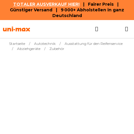
TOTALER AUSVERKAUF HIER!
| Fairer Preis |
Günstiger Versand | 9 000+ Abholstellen in ganz
Deutschland
Zum
Suchen
WAREN
Inhalt
springen
Startseite
/
Autotechnik
/
Ausstattung für den Reifenservice
/
Abziehgeräte
/
Zubehör
Meistverkauft
Pneumatisches
553,52
Sofort
Luftreifen-
€