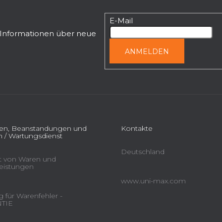
E-Mail
n Informationen über neue
ANMELDEN
ien, Beanstandungen und
Kontakte
 / Wartungsdienst
Deutschland
ät von Waren und
leistungen
www.uni-max.com
 für Warenfehler -
TIE