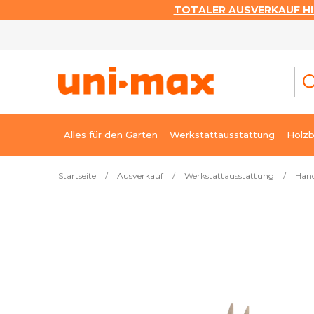
TOTALER AUSVERKAUF HI
Zum
Inhalt
springen
Alles für den Garten
Werkstattausstattung
Holzb
Startseite
/
Ausverkauf
/
Werkstattausstattung
/
Han