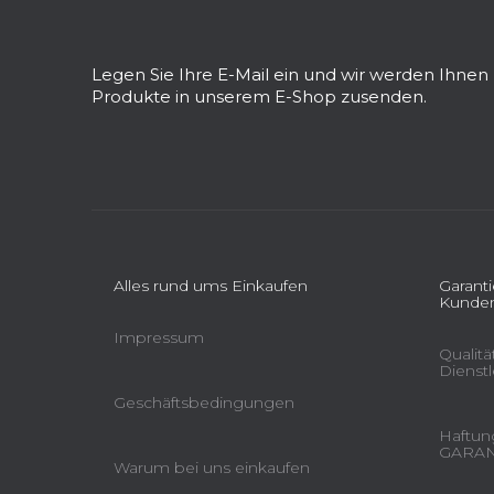
u
ß
z
Legen Sie Ihre E-Mail ein und wir werden Ihne
e
Produkte in unserem E-Shop zusenden.
i
l
e
Alles rund ums Einkaufen
Garant
Kunden
Impressum
Qualit
Dienst
Geschäftsbedingungen
Haftung
GARAN
Warum bei uns einkaufen