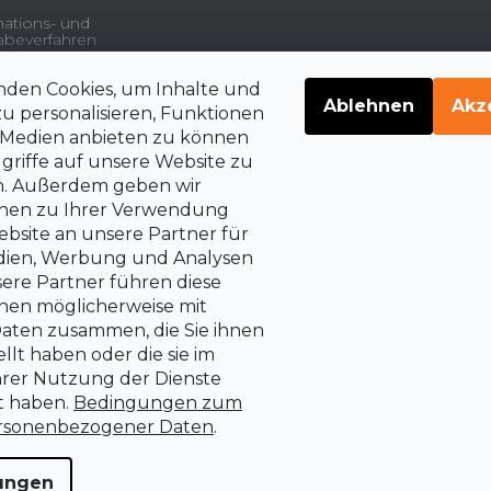
ations- und
beverfahren
nden Cookies, um Inhalte und
gsdienstleistungen und
Ablehnen
Akz
u personalisieren, Funktionen
e Medien anbieten zu können
griffe auf unsere Website zu
en. Außerdem geben wir
belehrung über die
rrechte auf Vertragsrücktritt
onen zu Ihrer Verwendung
bsite an unsere Partner für
edien, Werbung und Analysen
sere Partner führen diese
nen möglicherweise mit
aten zusammen, die Sie ihnen
llt haben oder die sie im
rer Nutzung der Dienste
 haben.
Bedingungen zum
rsonenbezogener Daten
.
lungen