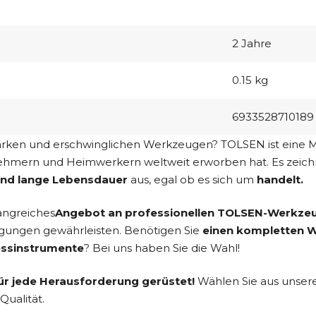
2 Jahre
0.15 kg
6933528710189
tarken und erschwinglichen Werkzeugen? TOLSEN ist eine Ma
ehmern und Heimwerkern weltweit erworben hat. Es zeich
und lange Lebensdauer
aus, egal ob es sich um
handelt.
angreiches
Angebot an professionellen TOLSEN-Werkze
ngungen gewährleisten. Benötigen Sie
einen kompletten W
essinstrumente
? Bei uns haben Sie die Wahl!
r jede Herausforderung gerüstet!
Wählen Sie aus unsere
Qualität.