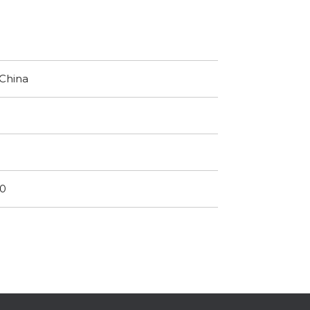
 China
00