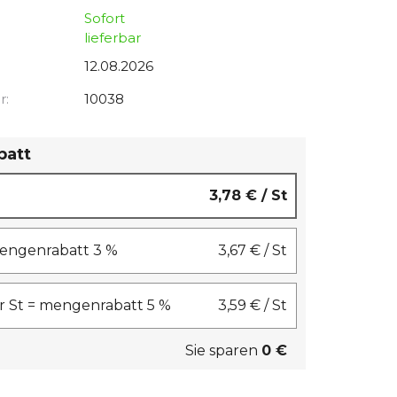
Sofort
lieferbar
12.08.2026
r:
10038
batt
3,78 €
/ St
 mengenrabatt 3 %
3,67 €
/ St
 St = mengenrabatt 5 %
3,59 €
/ St
Sie sparen
0 €