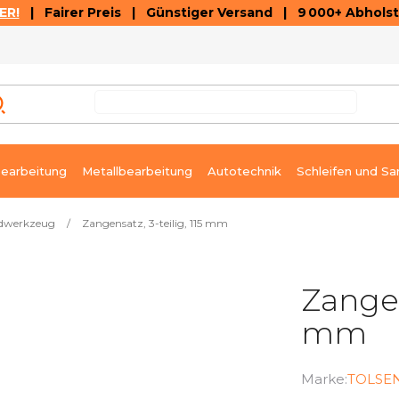
ER!
| Fairer Preis | Günstiger Versand | 9 000+ Abholst
AUSVERKAUF
ARTIKEL UND VIDEOREZENSIONEN
K
earbeitung
Metallbearbeitung
Autotechnik
Schleifen und Sa
dwerkzeug
/
Zangensatz, 3-teilig, 115 mm
Zangen
mm
Marke:
TOLSE