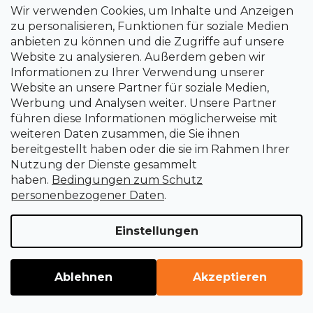
Wir verwenden Cookies, um Inhalte und Anzeigen
zu personalisieren, Funktionen für soziale Medien
Alles rund ums Einkaufen
anbieten zu können und die Zugriffe auf unsere
Website zu analysieren. Außerdem geben wir
Impressum
Informationen zu Ihrer Verwendung unserer
Website an unsere Partner für soziale Medien,
Werbung und Analysen weiter. Unsere Partner
Geschäftsbedingungen
führen diese Informationen möglicherweise mit
weiteren Daten zusammen, die Sie ihnen
bereitgestellt haben oder die sie im Rahmen Ihrer
Warum bei uns einkaufen
Nutzung der Dienste gesammelt
haben.
Bedingungen zum Schutz
Anleitung zum Einkauf
personenbezogener Daten
.
Einstellungen
Lieferbedingungen und - zeiten
Zahlungsbedingungen und - weisen
Ablehnen
Akzeptieren