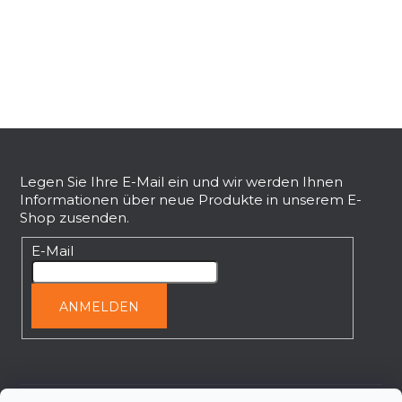
n
r
g
e
l
e
m
e
n
F
t
u
e
ß
Legen Sie Ihre E-Mail ein und wir werden Ihnen
d
Informationen über neue Produkte in unserem E-
z
e
Shop zusenden.
e
r
L
i
E-Mail
i
l
s
e
t
ANMELDEN
e