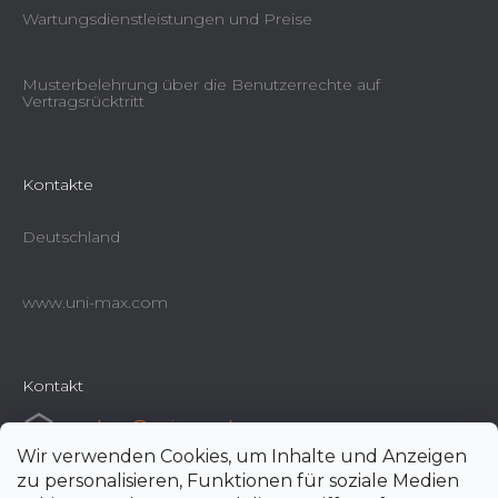
Wartungsdienstleistungen und Preise
Musterbelehrung über die Benutzerrechte auf
Vertragsrücktritt
Kontakte
Deutschland
www.uni-max.com
Kontakt
e-shop
@
uni-max.de
Wir verwenden Cookies, um Inhalte und Anzeigen
+420 266 190 190
zu personalisieren, Funktionen für soziale Medien