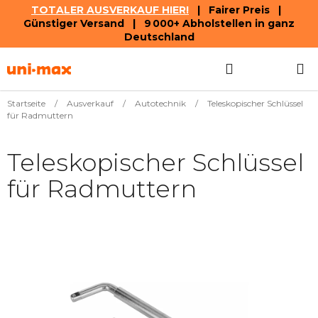
TOTALER AUSVERKAUF HIER!
| Fairer Preis |
Günstiger Versand | 9 000+ Abholstellen in ganz
Deutschland
Zum
Suchen
WAREN
Inhalt
springen
Startseite
/
Ausverkauf
/
Autotechnik
/
Teleskopischer Schlüssel
für Radmuttern
Teleskopischer Schlüssel
für Radmuttern