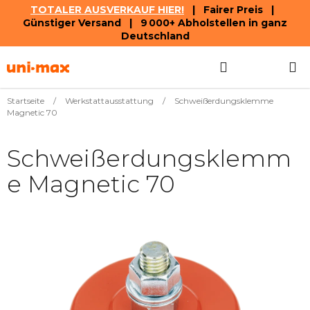
TOTALER AUSVERKAUF HIER!
| Fairer Preis |
Günstiger Versand | 9 000+ Abholstellen in ganz
Deutschland
Zum
Suchen
WAREN
Inhalt
springen
Startseite
/
Werkstattausstattung
/
Schweißerdungsklemme
Magnetic 70
Schweißerdungsklemm
e Magnetic 70