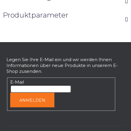
Produktparameter
F
u
ß
Legen Sie Ihre E-Mail ein und wir werden Ihnen
Informationen über neue Produkte in unserem E-
z
Shop zusenden.
e
i
E-Mail
l
e
ANMELDEN