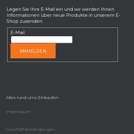
u
ß
Legen Sie Ihre E-Mail ein und wir werden Ihnen
Informationen über neue Produkte in unserem E-
z
Shop zusenden.
e
i
E-Mail
l
e
ANMELDEN
Alles rund ums Einkaufen
Impressum
Geschäftsbedingungen