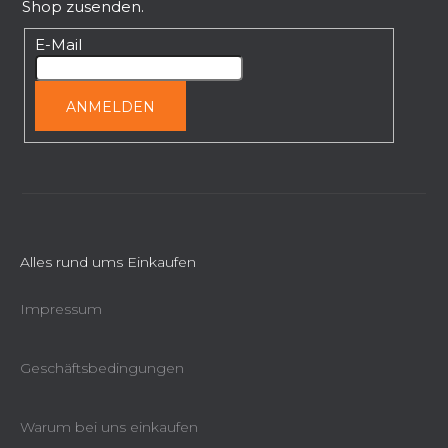
Shop zusenden.
e
i
E-Mail
l
e
ANMELDEN
Alles rund ums Einkaufen
Impressum
Geschäftsbedingungen
Warum bei uns einkaufen