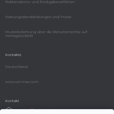
Reklamations- und Rückgabeverfahren
Wartungsdienstleistungen und Preise
Musterbelehrung über die Benutzerrechte auf
Vertragsrücktritt
Kontakte
Deutschland
www.uni-max.com
Kontakt
e-shop
@
uni-max.de