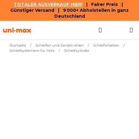
TOTALER AUSVERKAUF HIER!
| Fairer Preis |
Günstiger Versand | 9 000+ Abholstellen in ganz
Deutschland
Zum
Suchen
WAREN
Inhalt
springen
Startseite
/
Schleifen und Sandstrahlen
/
Schleifarbeiten
/
Schleifsystemem für Holz
/
Schleifzylinder
Wir bereiten Ihre Produkte noch
vor.