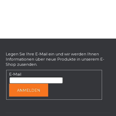
e
u
e
r
e
l
e
F
m
e
u
n
ß
Legen Sie Ihre E-Mail ein und wir werden Ihnen
t
Informationen über neue Produkte in unserem E-
z
e
Shop zusenden.
e
d
i
E-Mail
e
l
r
L
e
ANMELDEN
i
s
t
e