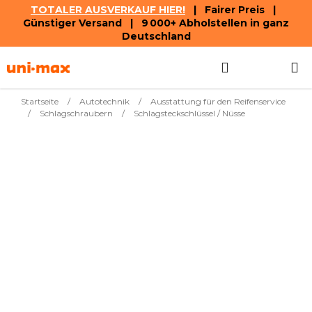
TOTALER AUSVERKAUF HIER!
| Fairer Preis |
Günstiger Versand | 9 000+ Abholstellen in ganz
Deutschland
Zum
Suchen
WAREN
Inhalt
springen
Startseite
/
Autotechnik
/
Ausstattung für den Reifenservice
/
Schlagschraubern
/
Schlagsteckschlüssel / Nüsse
Meistverkauft