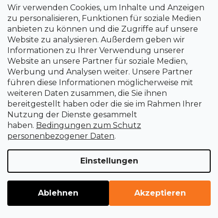
Warum lohnt es sich aus, ein registrierter Kunde zu sein?
Wir verwenden Cookies, um Inhalte und Anzeigen
zu personalisieren, Funktionen für soziale Medien
anbieten zu können und die Zugriffe auf unsere
Website zu analysieren. Außerdem geben wir
Garantien, Beanstandungen und Kunden / Wartungsdienst
Informationen zu Ihrer Verwendung unserer
Website an unsere Partner für soziale Medien,
Qualität von Waren und Dienstleistungen
Werbung und Analysen weiter. Unsere Partner
führen diese Informationen möglicherweise mit
Haftung für Warenfehler - GARANTIE
weiteren Daten zusammen, die Sie ihnen
bereitgestellt haben oder die sie im Rahmen Ihrer
Nutzung der Dienste gesammelt
Reklamations- und Rückgabeverfahren
haben.
Bedingungen zum Schutz
personenbezogener Daten
.
Wartungsdienstleistungen und Preise
Einstellungen
Musterbelehrung über die Benutzerrechte auf
Vertragsrücktritt
Ablehnen
Akzeptieren