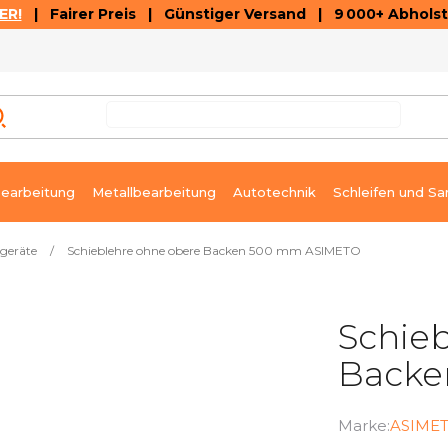
ER!
| Fairer Preis | Günstiger Versand | 9 000+ Abholst
AUSVERKAUF
ARTIKEL UND VIDEOREZENSIONEN
K
earbeitung
Metallbearbeitung
Autotechnik
Schleifen und Sa
geräte
/
Schieblehre ohne obere Backen 500 mm ASIMETO
Schie
Backe
Marke:
ASIME