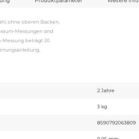
bung
Produktparameter
Weitere Inf
ahl, ohne oberen Backen,
nenraum-Messungen sind
-Messung beträgt 20
enungsanleitung,
2 Jahre
3 kg
8590792063809
0,05 mm