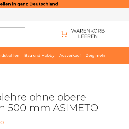
ellen in ganz Deutschland
ONTAKTE
LOGIN
WARENKORB
LEEREN
WARENKORB
ndstrahlen
Bau und Hobby
Ausverkauf
Zeig mehr
blehre ohne obere
n 500 mm ASIMETO
TO