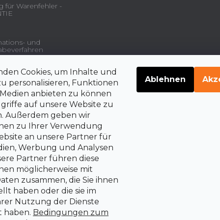
 für Warenfehler -
TIE
ations- und
beverfahren
nden Cookies, um Inhalte und
gsdienstleistungen und
Ablehnen
Akz
u personalisieren, Funktionen
e Medien anbieten zu können
griffe auf unsere Website zu
en. Außerdem geben wir
belehrung über die
rrechte auf Vertragsrücktritt
onen zu Ihrer Verwendung
bsite an unsere Partner für
edien, Werbung und Analysen
sere Partner führen diese
nen möglicherweise mit
aten zusammen, die Sie ihnen
llt haben oder die sie im
rer Nutzung der Dienste
 haben.
Bedingungen zum