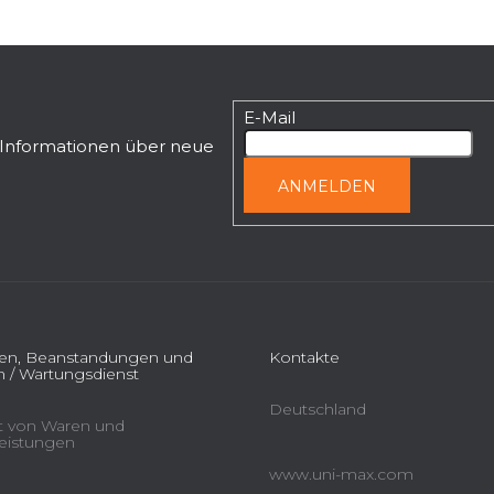
E-Mail
n Informationen über neue
ANMELDEN
ien, Beanstandungen und
Kontakte
 / Wartungsdienst
Deutschland
ät von Waren und
leistungen
www.uni-max.com