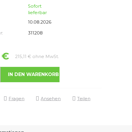
Sofort
lieferbar
10.08.2026
r:
311208
 €
Verkaufspreis:
215,11 € ohne MwSt.
IN DEN WARENKORB
Fragen
Ansehen
Teilen