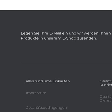
F
u
ß
z
Legen Sie Ihre E-Mail ein und wir werden Ihne
e
Produkte in unserem E-Shop zusenden.
i
l
e
Alles rund ums Einkaufen
Garant
Kunden
Impressum
Qualit
Dienst
Geschäftsbedingungen