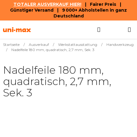
TOTALER AUSVERKAUF HIER!
| Fairer Preis |
Günstiger Versand | 9 000+ Abholstellen in ganz
Deutschland
Zum
Suchen
WAREN
Inhalt
springen
Startseite
/
Ausverkauf
/
Werkstattausstattung
/
Handwerkzeug
/
Nadelfeile 180 mm, quadratisch, 2,7 mm, Sek. 3
Nadelfeile 180 mm,
quadratisch, 2,7 mm,
Sek. 3