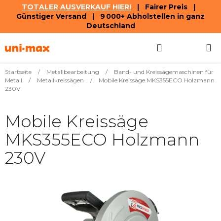
TOTALER AUSVERKAUF HIER!
| Fairer Preis |
Günstiger Versand | 9 000+ Abholstellen in ganz
Deutschland
Zum
Suchen
WAREN
Inhalt
springen
Startseite
/
Metallbearbeitung
/
Band- und Kreissägemaschinen für
Metall
/
Metallkreissägen
/
Mobile Kreissäge MKS355ECO Holzmann
230V
Mobile Kreissäge
MKS355ECO Holzmann
230V