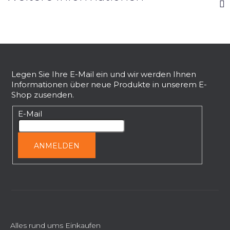
F
u
ß
Legen Sie Ihre E-Mail ein und wir werden Ihnen
Informationen über neue Produkte in unserem E-
z
Shop zusenden.
e
i
E-Mail
l
e
ANMELDEN
Alles rund ums Einkaufen