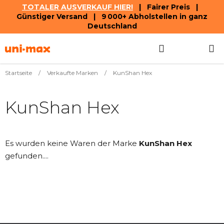
TOTALER AUSVERKAUF HIER!
| Fairer Preis |
Günstiger Versand | 9 000+ Abholstellen in ganz
Deutschland
Zum
Suchen
WAREN
Inhalt
springen
Startseite
/
Verkaufte Marken
/
KunShan Hex
KunShan Hex
Es wurden keine Waren der Marke
KunShan Hex
gefunden....