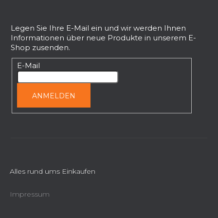
F
u
ß
Legen Sie Ihre E-Mail ein und wir werden Ihnen
Informationen über neue Produkte in unserem E-
z
Shop zusenden.
e
i
E-Mail
l
e
ANMELDEN
Alles rund ums Einkaufen
Impressum