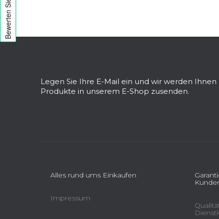
e
i
s
F
t
u
e
ß
z
Legen Sie Ihre E-Mail ein und wir werden Ihne
e
Produkte in unserem E-Shop zusenden.
i
l
e
Alles rund ums Einkaufen
Garant
Kunden
Impressum
Qualit
Dienst