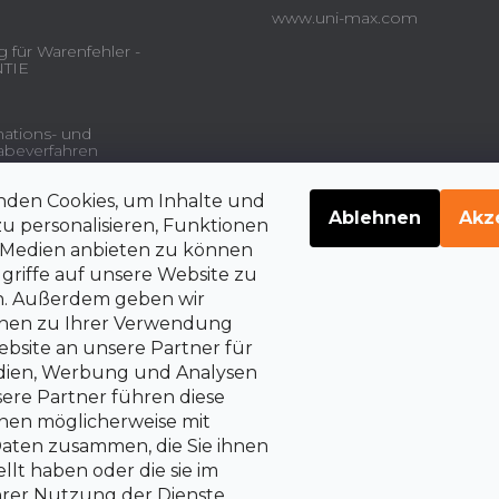
www.uni-max.com
 für Warenfehler -
TIE
ations- und
beverfahren
nden Cookies, um Inhalte und
gsdienstleistungen und
Ablehnen
Akz
u personalisieren, Funktionen
e Medien anbieten zu können
griffe auf unsere Website zu
en. Außerdem geben wir
belehrung über die
rrechte auf Vertragsrücktritt
onen zu Ihrer Verwendung
bsite an unsere Partner für
edien, Werbung und Analysen
sere Partner führen diese
nen möglicherweise mit
aten zusammen, die Sie ihnen
llt haben oder die sie im
rer Nutzung der Dienste