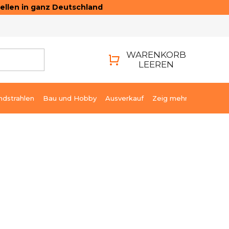
ellen in ganz Deutschland
ONTAKTE
LOGIN
WARENKORB
LEEREN
WARENKORB
ndstrahlen
Bau und Hobby
Ausverkauf
Zeig mehr