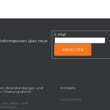
E-Mail
n Informationen über neue
ANMELDEN
ien, Beanstandungen und
Kontakte
 / Wartungsdienst
Deutschland
ät von Waren und
leistungen