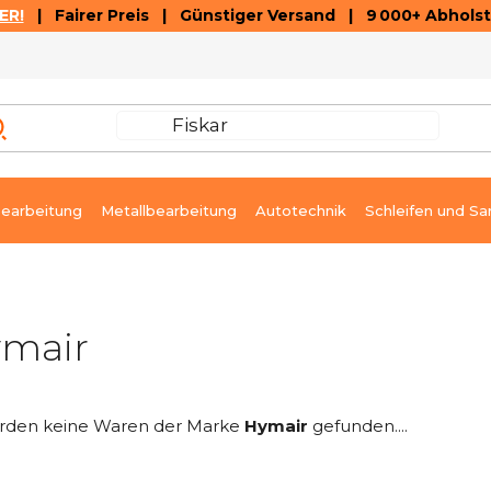
ER!
| Fairer Preis | Günstiger Versand | 9 000+ Abholst
AUSVERKAUF
ARTIKEL UND VIDEOREZENSIONEN
K
earbeitung
Metallbearbeitung
Autotechnik
Schleifen und Sa
mair
rden keine Waren der Marke
Hymair
gefunden....