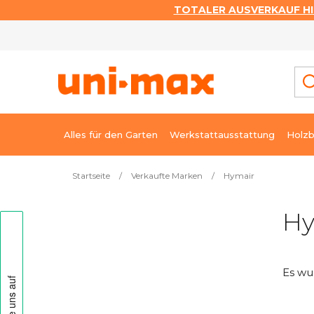
TOTALER AUSVERKAUF HI
Zum
Inhalt
springen
Alles für den Garten
Werkstattausstattung
Holzb
Startseite
/
Verkaufte Marken
/
Hymair
S
Hy
e
i
t
Es wu
e
n
l