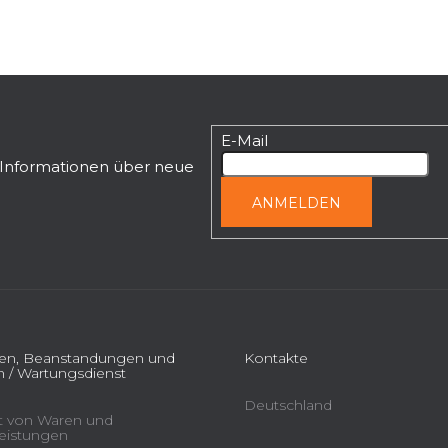
E-Mail
n Informationen über neue
ANMELDEN
ien, Beanstandungen und
Kontakte
 / Wartungsdienst
Deutschland
ät von Waren und
leistungen