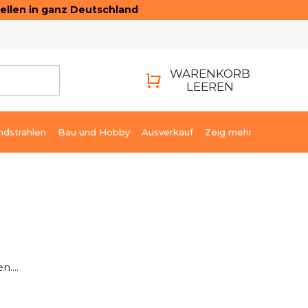
ellen in ganz Deutschland
ONTAKTE
LOGIN
WARENKORB
LEEREN
WARENKORB
ndstrahlen
Bau und Hobby
Ausverkauf
Zeig mehr
....