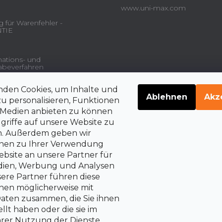
www.uni-max.com
 für Warenfehler -
TIE
ations- und
beverfahren
nden Cookies, um Inhalte und
gsdienstleistungen und
Ablehnen
Akz
u personalisieren, Funktionen
e Medien anbieten zu können
griffe auf unsere Website zu
en. Außerdem geben wir
belehrung über die
rrechte auf Vertragsrücktritt
onen zu Ihrer Verwendung
bsite an unsere Partner für
edien, Werbung und Analysen
sere Partner führen diese
nen möglicherweise mit
aten zusammen, die Sie ihnen
llt haben oder die sie im
rer Nutzung der Dienste