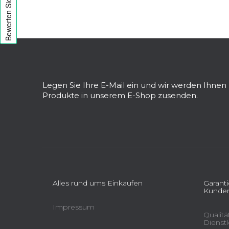
e
i
s
F
t
u
e
ß
z
Legen Sie Ihre E-Mail ein und wir werden Ihne
e
Produkte in unserem E-Shop zusenden.
i
l
e
Alles rund ums Einkaufen
Garant
Kunden
Impressum
Qualit
Dienst