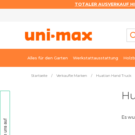
TOTALER AUSVERKAUF HI
Zum
Inhalt
springen
Alles für den Garten
Werkstattausstattung
Holzb
Startseite
/
Verkaufte Marken
/
Huatian Hand Truck
S
Hu
e
i
t
Es wu
e
n
l