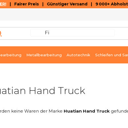
ER!
| Fairer Preis | Günstiger Versand | 9 000+ Abholst
AUSVERKAUF
ARTIKEL UND VIDEOREZENSIONEN
K
earbeitung
Metallbearbeitung
Autotechnik
Schleifen und Sa
atian Hand Truck
rden keine Waren der Marke
Huatian Hand Truck
gefunden