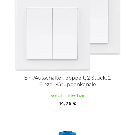
e
s
d
o
e
r
r
t
P
i
r
e
o
r
d
u
u
n
k
g
Ein-/Ausschalter, doppelt, 2 Stück, 2
t
Einzel-/Gruppenkanäle
e
Sofort lieferbar
14,76 €