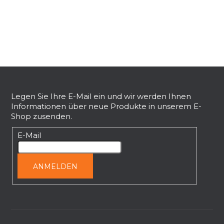
t
e
u
e
r
e
F
l
u
e
ß
Legen Sie Ihre E-Mail ein und wir werden Ihnen
m
Informationen über neue Produkte in unserem E-
e
z
Shop zusenden.
n
e
t
i
E-Mail
e
l
d
e
e
ANMELDEN
r
L
i
s
t