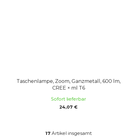
Taschenlampe, Zoom, Ganzmetall, 600 lm,
CREE × ml T6
Sofort lieferbar
24,07 €
17
Artikel insgesamt
S