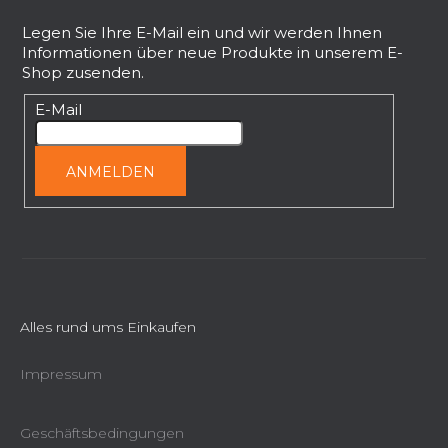
u
ß
Legen Sie Ihre E-Mail ein und wir werden Ihnen
Informationen über neue Produkte in unserem E-
z
Shop zusenden.
e
i
E-Mail
l
e
ANMELDEN
Alles rund ums Einkaufen
Impressum
Geschäftsbedingungen