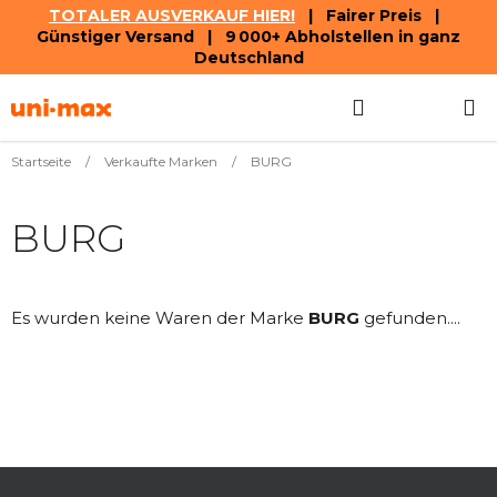
TOTALER AUSVERKAUF HIER!
| Fairer Preis |
Günstiger Versand | 9 000+ Abholstellen in ganz
Deutschland
Zum
Suchen
WAREN
Inhalt
springen
Startseite
/
Verkaufte Marken
/
BURG
BURG
Es wurden keine Waren der Marke
BURG
gefunden....
F