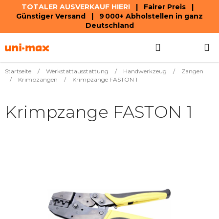
TOTALER AUSVERKAUF HIER!
| Fairer Preis |
Günstiger Versand | 9 000+ Abholstellen in ganz
Deutschland
Zum
Suchen
WAREN
Inhalt
springen
Startseite
/
Werkstattausstattung
/
Handwerkzeug
/
Zangen
/
Krimpzangen
/
Krimpzange FASTON 1
Krimpzange FASTON 1