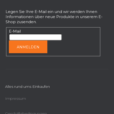
u
ß
Legen Sie Ihre E-Mail ein und wir werden Ihnen
Informationen über neue Produkte in unserem E-
z
Shop zusenden.
e
i
E-Mail
l
e
ANMELDEN
Alles rund ums Einkaufen
Impressum
Geschäftsbedingungen