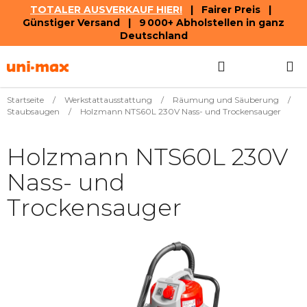
TOTALER AUSVERKAUF HIER!
| Fairer Preis |
Günstiger Versand | 9 000+ Abholstellen in ganz
Deutschland
Zum
Suchen
WAREN
Inhalt
springen
Startseite
/
Werkstattausstattung
/
Räumung und Säuberung
/
Staubsaugen
/
Holzmann NTS60L 230V Nass- und Trockensauger
Holzmann NTS60L 230V
Nass- und
Trockensauger