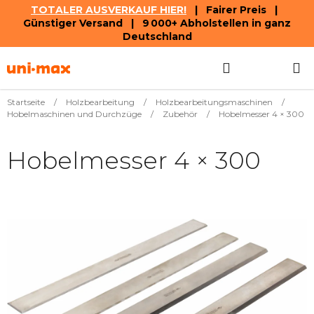
TOTALER AUSVERKAUF HIER!
| Fairer Preis |
Günstiger Versand | 9 000+ Abholstellen in ganz
Deutschland
Zum
Suchen
WAREN
Inhalt
springen
Startseite
/
Holzbearbeitung
/
Holzbearbeitungsmaschinen
/
Hobelmaschinen und Durchzüge
/
Zubehör
/
Hobelmesser 4 × 300
Hobelmesser 4 × 300