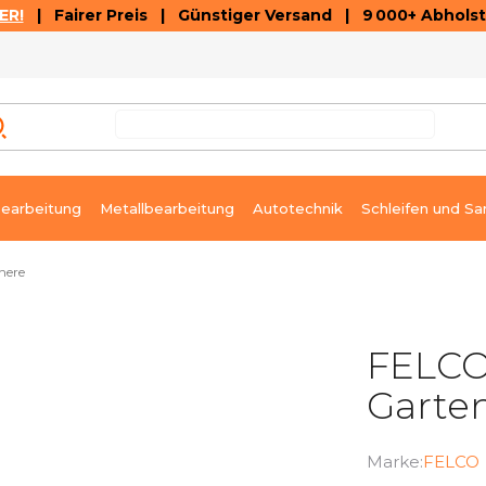
ER!
| Fairer Preis | Günstiger Versand | 9 000+ Abholst
AUSVERKAUF
ARTIKEL UND VIDEOREZENSIONEN
K
earbeitung
Metallbearbeitung
Autotechnik
Schleifen und Sa
here
FELCO 
Garte
Marke:
FELCO