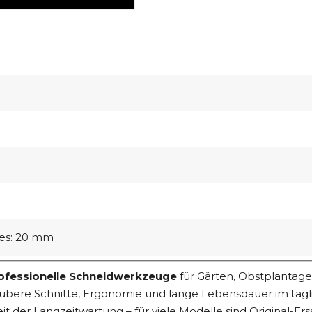
es: 20 mm
rofessionelle Schneidwerkzeuge
für Gärten, Obstplantage
aubere Schnitte, Ergonomie und lange Lebensdauer im tägl
der Langzeitwartung – für viele Modelle sind Original-Ersa