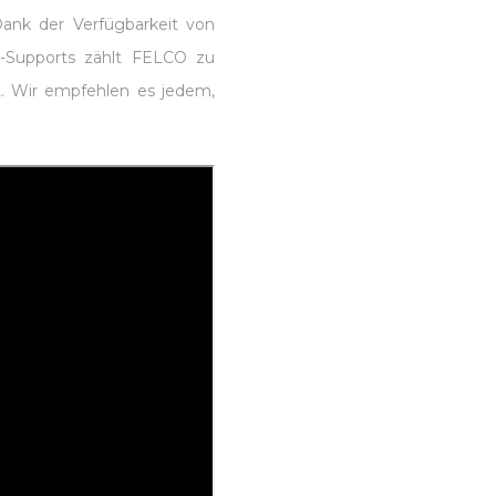
Dank der Verfügbarkeit von
e-Supports zählt FELCO zu
. Wir empfehlen es jedem,