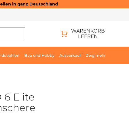
ellen in ganz Deutschland
ONTAKTE
LOGIN
WARENKORB
LEEREN
WARENKORB
ndstrahlen
Bau und Hobby
Ausverkauf
Zeig mehr
6 Elite
nschere