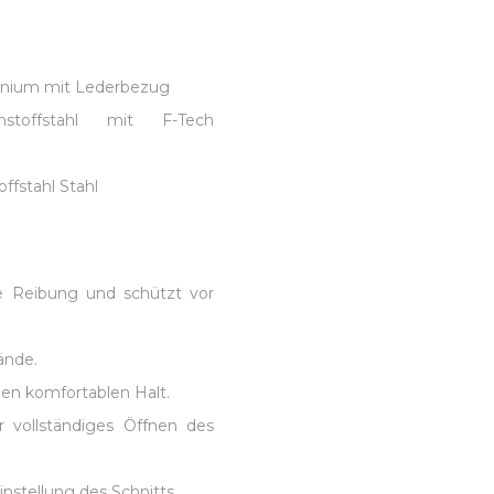
inium mit Lederbezug
stoffstahl mit F-Tech
fstahl Stahl
ie Reibung und schützt vor
ände.
nen komfortablen Halt.
 vollständiges Öffnen des
nstellung des Schnitts