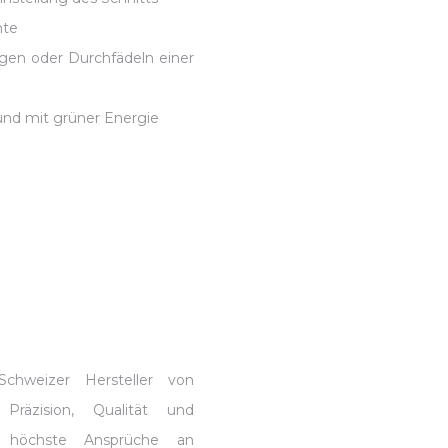
hte
gen oder Durchfädeln einer
 und mit grüner Energie
chweizer Hersteller von
räzision, Qualität und
en höchste Ansprüche an