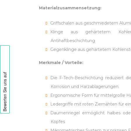
Materialzusammensetzung:
Griffschalen aus geschmiedetem Alum
Klinge aus gehärtetem Kohlen
Antihaftbeschichtung
Gegenklinge aus gehärtetem Kohlenstof
Merkmale / Vorteile:
Die F-Tech-Beschichtung reduziert d
Korrosion und Harzablagerungen.
Ergonomische Form für mittelgroße H
Ledergriffe mit roten Ziernähten für ei
Daumenriegel ermöglicht halbes oder
Kopfes
Mikrometrisches System zur präzisen Ei