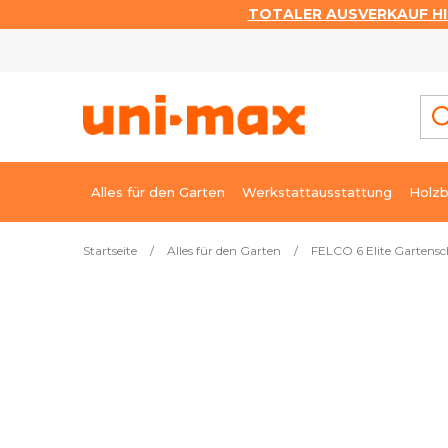
TOTALER AUSVERKAUF HI
Zum
Inhalt
springen
Alles für den Garten
Werkstattausstattung
Holzb
Startseite
/
Alles für den Garten
/
FELCO 6 Elite Gartensc