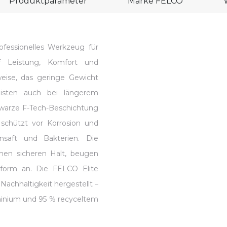
Produktparameter
Marke
FELCO
ofessionelles Werkzeug für
uf Leistung, Komfort und
eise, das geringe Gewicht
isten auch bei längerem
hwarze F-Tech-Beschichtung
 schützt vor Korrosion und
saft und Bakterien. Die
inen sicheren Halt, beugen
form an. Die FELCO Elite
achhaltigkeit hergestellt –
inium und 95 % recyceltem