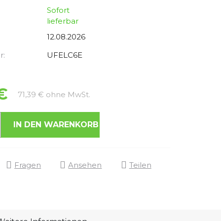
Sofort
lieferbar
12.08.2026
r:
UFELC6E
€
Verkaufspreis:
71,39 € ohne MwSt.
IN DEN WARENKORB
Fragen
Ansehen
Teilen