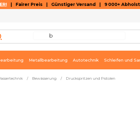
ER!
| Fairer Preis | Günstiger Versand | 9 000+ Abholst
AUSVERKAUF
ARTIKEL UND VIDEOREZENSIONEN
K
earbeitung
Metallbearbeitung
Autotechnik
Schleifen und Sa
assertechnik
/
Bewässerung
/
Druckspritzen und Pistolen