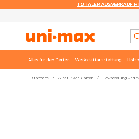
TOTALER AUSVERKAUF HI
Zum
Inhalt
springen
Alles für den Garten
Werkstattausstattung
Holzb
Startseite
/
Alles für den Garten
/
Bewässerung und W