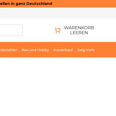
ellen in ganz Deutschland
ONTAKTE
LOGIN
WARENKORB
LEEREN
WARENKORB
ndstrahlen
Bau und Hobby
Ausverkauf
Zeig mehr