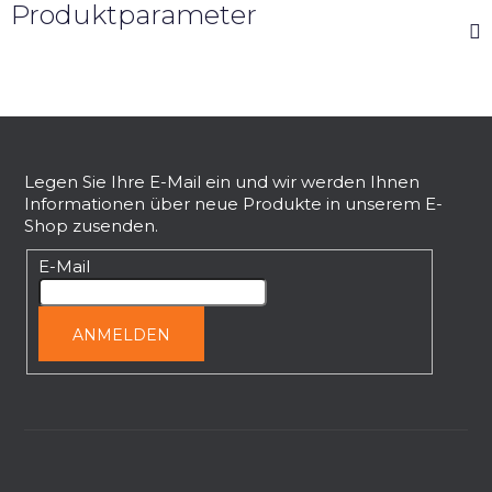
Produktparameter
F
u
ß
Legen Sie Ihre E-Mail ein und wir werden Ihnen
Informationen über neue Produkte in unserem E-
z
Shop zusenden.
e
i
E-Mail
l
e
ANMELDEN