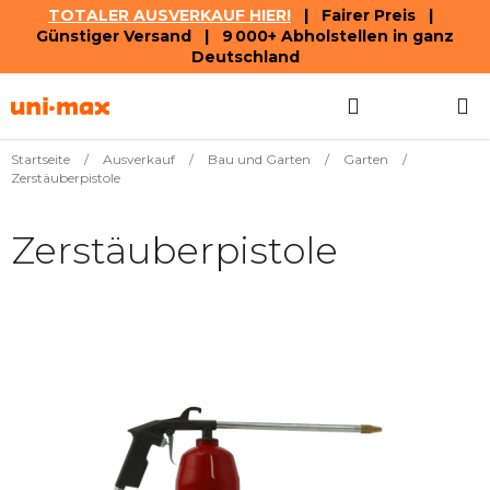
TOTALER AUSVERKAUF HIER!
| Fairer Preis |
Günstiger Versand | 9 000+ Abholstellen in ganz
Deutschland
Zum
Suchen
WAREN
Inhalt
springen
Startseite
/
Ausverkauf
/
Bau und Garten
/
Garten
/
Zerstäuberpistole
Zerstäuberpistole