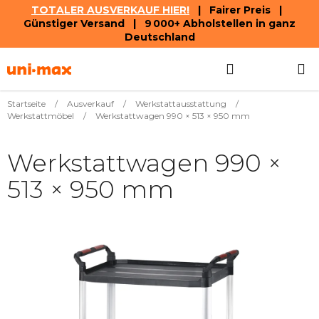
TOTALER AUSVERKAUF HIER!
| Fairer Preis |
Günstiger Versand | 9 000+ Abholstellen in ganz
Deutschland
Zum
Suchen
WAREN
Inhalt
springen
Startseite
/
Ausverkauf
/
Werkstattausstattung
/
Werkstattmöbel
/
Werkstattwagen 990 × 513 × 950 mm
Werkstattwagen 990 ×
513 × 950 mm