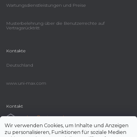
Wartungsdienstleistungen und Preise
Musterbelehrung über die Benutzerrechte auf
Vertragsrücktritt
Kontakte
Deutschland
www.uni-max.com
Kontakt
e-shop
@
uni-max.de
Wir verwenden Cookies, um Inhalte und Anzeigen
+420 266 190 190
zu personalisieren, Funktionen für soziale Medien